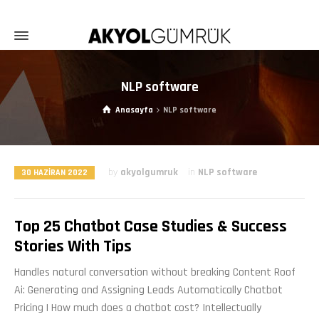
NLP software
Anasayfa
NLP software
by
akyolgumruk
in
NLP software
30 HAZIRAN 2022
Top 25 Chatbot Case Studies & Success
Stories With Tips
Handles natural conversation without breaking Content Roof
Ai: Generating and Assigning Leads Automatically Chatbot
Pricing | How much does a chatbot cost? Intellectually